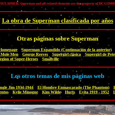
SCLAIMER: Superman and all related elements are the property of DC COMI
La obra de Superman clasificada por años
Otras páginas sobre Superman
 Homepage
Superman Expandido (Continuación de la anterior)
 Mole Men
George Reeves
Supergirl clásica
Supergirl de Pet
egion of Super-Heroes
Smallville
Los otros temas de mis páginas web
ngle Jim 1934-1944
El Hombre Enmascarado (The Phantom)
entos
Kylie Minogue
Kim Wilde
Hurts
Evita 1919 - 1952