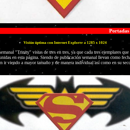
Portadas de la colección "Trin
Visiún úptima con Internet Explorer a 1285 x 1024
emanal "Trinity" vistas de tres en tres, ya que cada tres ejemplares qu
unidas en esta página. Siendo de publicación semanal llevan como fecha
án ir viendo a mayor tamaño y de manera individual así como en su secc