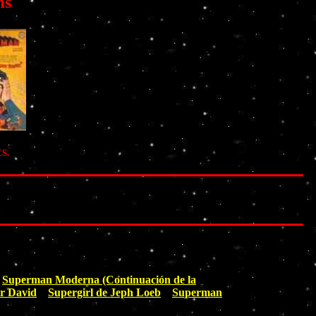
ms
CS.
Superman Moderna (Continuación de la
er David
Supergirl de Jeph Loeb
Superman