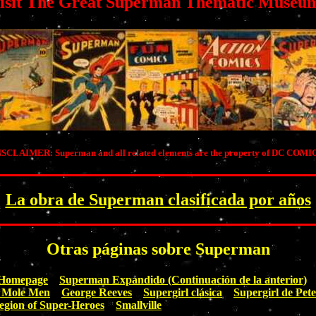
isit The Great Superman Thematic Museu
SCLAIMER: Superman and all related elements are the property of DC COMI
La obra de Superman clasificada por años
Otras páginas sobre Superman
 Homepage
Superman Expandido (Continuación de la anterior)
 Mole Men
George Reeves
Supergirl clásica
Supergirl de Pet
egion of Super-Heroes
Smallville