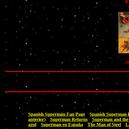
V
DI
Spanish Superman Fan Page
Spanish Superman
anterior)
Superman Returns
Superman and the
azul
Superman en España
The Man of Steel
L