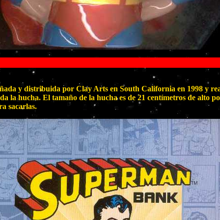
da y distribuida por Clay Arts en South California en 1998 y re
iada la hucha. El tamaño de la hucha es de 21 centímetros de alto 
ra sacarlas.