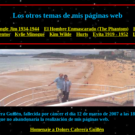
Los otros temas de mis páginas web
ngle Jim 1934-1944
El Hombre Enmascarado (The Phantom)
entos
Kylie Minogue
Kim Wilde
Hurts
Evita 1919 - 1952
a Guillén, fallecida por cáncer el día 12 de marzo de 2007 a las 18
ue no abandonaría la realización de mis páginas web.
Homenaje a Dolors Cabrera Guillén