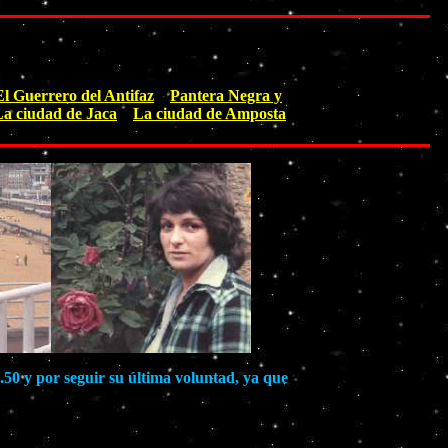
El Guerrero del Antifaz
Pantera Negra y
La ciudad de Jaca
La ciudad de Amposta
.50 y por seguir su última voluntad, ya que