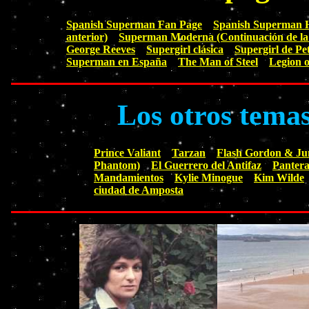
Spanish Superman Fan Page
Spanish Superman
anterior)
Superman Moderna (Continuación de la 
George Reeves
Supergirl clásica
Supergirl de Pe
Superman en España
The Man of Steel
Legion 
Los otros tema
Prince Valiant
Tarzan
Flash Gordon & Ju
Phantom)
El Guerrero del Antifaz
Pantera
Mandamientos
Kylie Minogue
Kim Wilde
ciudad de Amposta