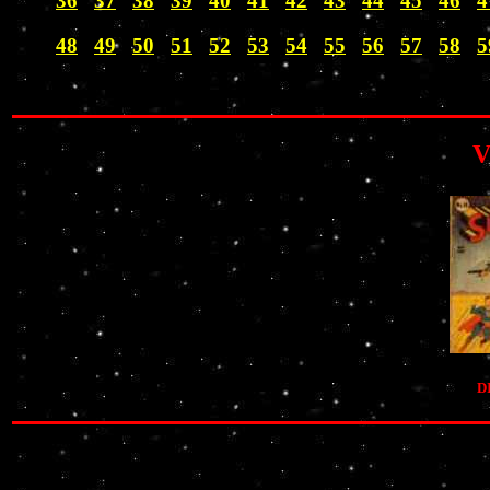
36
37
38
39
40
41
42
43
44
45
46
4
48
49
50
51
52
53
54
55
56
57
58
5
V
DI