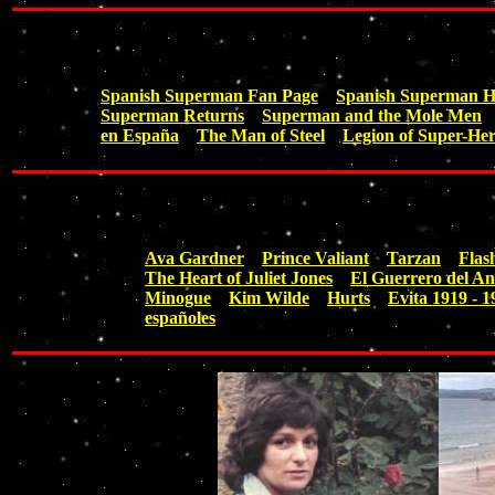
Spanish Superman Fan Page
Spanish Superman 
Superman Returns
Superman and the Mole Men
en España
The Man of Steel
Legion of Super-He
Ava Gardner
Prince Valiant
Tarzan
Flas
The Heart of Juliet Jones
El Guerrero del An
Minogue
Kim Wilde
Hurts
Evita 1919 - 1
españoles