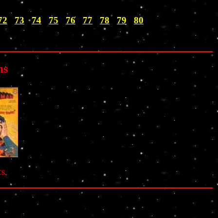
72
73
74
75
76
77
78
79
80
ms
CS.