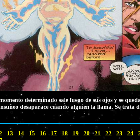
 momento determinado sale fuego de sus ojos y se queda s
suñeo desaparace cuando alguien la llama. Se trata de 
2
13
14
15
16
17
18
19
20
21
22
23
24