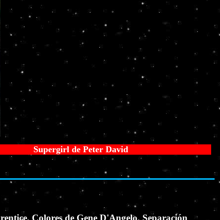
upergirl de Peter David
rentice. Colores de Gene D'Angelo. Separación