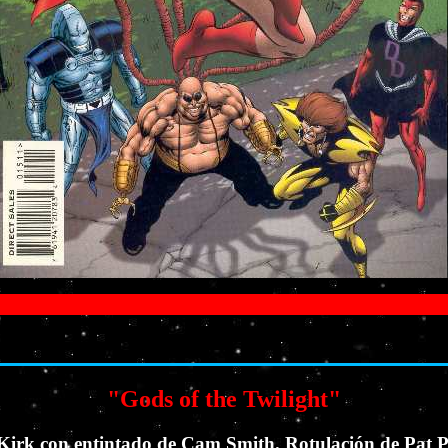
S
"Gods of the Twilight"
Kirk con entintado de Cam Smith. Rotulación de Pat P