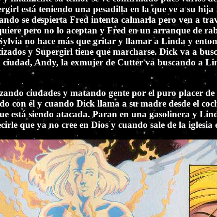
rgirl está teniendo una pesadilla en la que ve a su hi
ndo se despierta Fred intenta calmarla pero ven a tra
s quiere pero no lo aceptan y Fred en un arranque de ra
r. Sylvia no hace más que gritar y llamar a Linda y ento
tizados y Supergirl tiene que marcharse.
Dick va a busc
a ciudad, Andy, la exmujer de Cutter va buscando a Lin
ando ciudades y matando gente por el puro placer de h
o con él y cuando Dick llama a su madre desde el coche
ue está siendo atacada. Paran en una gasolinera y Lind
irle que ya no cree en Dios y cuando sale de la iglesia 