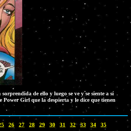
orprendida de ello y luego se ve y se siente a sí
Power Girl que la despierta y le dice que tienen
25
26
27
28
29
30
31
32
33
34
35