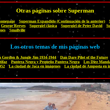
Otras páginas sobre Superman
Homepage
Superman Expandido (Continuación de la anterior)
George Reeves
Supergirl clásica
Supergirl de Peter David
Su
roes
Smallville
Los otros temas de mis páginas web
h Gordon & Jungle Jim 1934-1944
Dan Dare Pilot of the Future
tifaz
Pantera Negra y Pequeño Pantera Negra
Los Diez Mand
952
La ciudad de Jaca en imágenes
La ciudad de Amposta en 