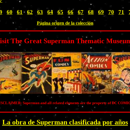
7
9
60
61
62
63
64
65
66
67
68
69
70
71
Página origen de la colección
isit The Great Superman Thematic Museu
SCLAIMER: Superman and all related elements are the property of DC COMI
La obra de Superman clasificada por años