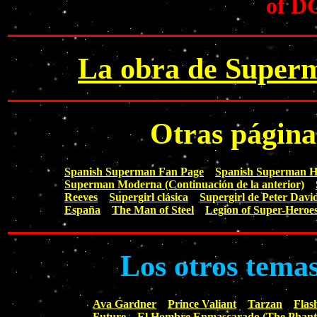
of D
La obra de Superm
Otras págin
Spanish Superman Fan Page
Spanish Superman 
Superman Moderna (Continuación de la anterior)
Reeves
Supergirl clásica
Supergirl de Peter Davi
España
The Man of Steel
Legion of Super-Heroe
Los otros tema
Ava Gardner
Prince Valiant
Tarzan
Flas
Future
El Hombre Enmascarado (The Phan