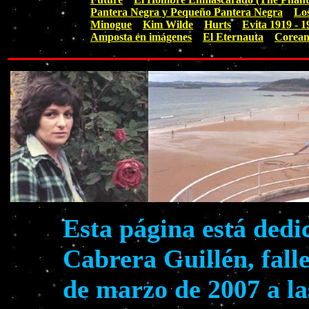
Pantera Negra y Pequeño Pantera Negra
Lo
Minogue
Kim Wilde
Hurts
Evita 1919 - 1
Amposta en imágenes
El Eternauta
Corean
Esta página está dedi
Cabrera Guillén, falle
de marzo de 2007 a la