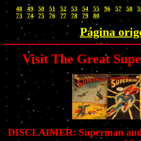
48
49
50
51
52
53
54
55
56
57
58
5
73
74
75
76
77
78
79
80
Página orig
Visit The Great Su
DISCLAIMER: Superman and all