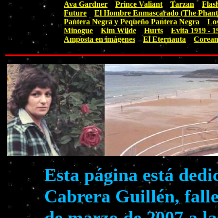
Ava Gardner
Prince Valiant
Tarzan
Flas
Future
El Hombre Enmascarado (The Phan
Pantera Negra y Pequeño Pantera Negra
Lo
Minogue
Kim Wilde
Hurts
Evita 1919 - 1
Amposta en imágenes
El Eternauta
Corean
Esta página está dedi
Cabrera Guillén, falle
de marzo de 2007 a la