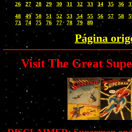
26
27
28
29
30
31
32
33
34
35
36
3
48
49
50
51
52
53
54
55
56
57
58
5
73
74
75
76
77
78
79
80
Página orig
Visit The Great Su