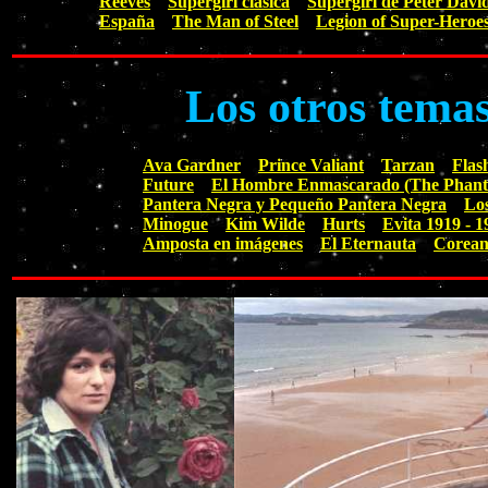
Reeves
Supergirl clásica
Supergirl de Peter Davi
España
The Man of Steel
Legion of Super-Heroe
Los otros tema
Ava Gardner
Prince Valiant
Tarzan
Flas
Future
El Hombre Enmascarado (The Phan
Pantera Negra y Pequeño Pantera Negra
Lo
Minogue
Kim Wilde
Hurts
Evita 1919 - 1
Amposta en imágenes
El Eternauta
Corean